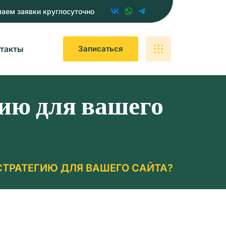
аем заявки круглосуточно
такты
З
А
П
И
С
А
Т
Ь
С
Я
ию для вашего
СТРАТЕГИЮ ДЛЯ ВАШЕГО САЙТА?