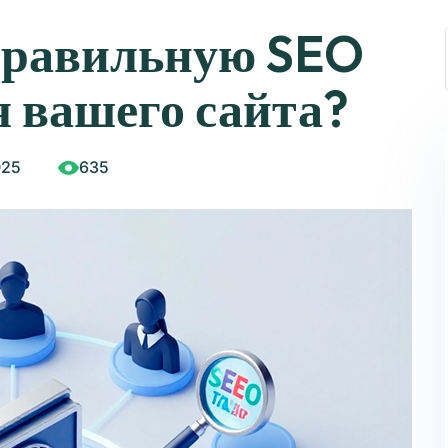
правильную SEO
я вашего сайта?
025
635