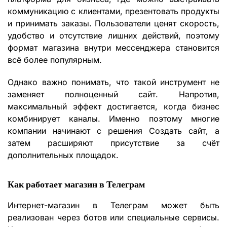
коммуникацию с клиентами, презентовать продукты
и принимать заказы. Пользователи ценят скорость,
удобство и отсутствие лишних действий, поэтому
формат магазина внутри мессенджера становится
всё более популярным.
Однако важно понимать, что такой инструмент не
заменяет полноценный сайт. Напротив,
максимальный эффект достигается, когда бизнес
комбинирует каналы. Именно поэтому многие
компании начинают с решения
Создать сайт
, а
затем расширяют присутствие за счёт
дополнительных площадок.
Как работает магазин в Телеграм
Интернет-магазин в Телеграм может быть
реализован через ботов или специальные сервисы.