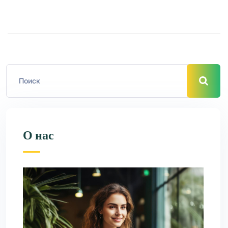
О нас