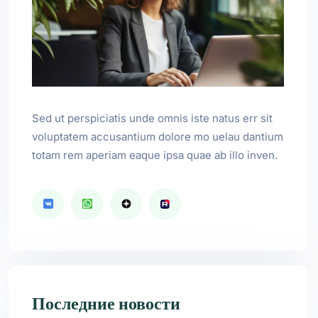
Sed ut perspiciatis unde omnis iste natus err sit
voluptatem accusantium dolore mo uelau dantium
totam rem aperiam eaque ipsa quae ab illo inven.
Последние новости