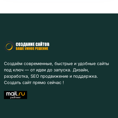
Создаём современные, быстрые и удобные сайты
под ключ — от идеи до запуска. Дизайн,
разработка, SEO продвижение и поддержка.
Создать сайт прямо сейчас !