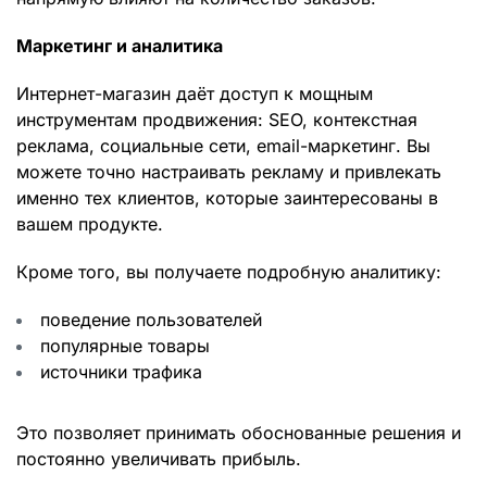
Маркетинг и аналитика
Интернет-магазин даёт доступ к мощным
инструментам продвижения: SEO, контекстная
реклама, социальные сети, email-маркетинг. Вы
можете точно настраивать рекламу и привлекать
именно тех клиентов, которые заинтересованы в
вашем продукте.
Кроме того, вы получаете подробную аналитику:
поведение пользователей
популярные товары
источники трафика
Это позволяет принимать обоснованные решения и
постоянно увеличивать прибыль.