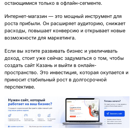
остающимися только в офлайн-сегменте.
Интернет-магазин — это мощный инструмент для
роста прибыли. Он расширяет аудиторию, снижает
расходы, повышает конверсию и открывает новые
возможности для маркетинга.
Если вы хотите развивать бизнес и увеличивать
доход, стоит уже сейчас задуматься о том, чтобы
создать сайт Казань и выйти в онлайн-
пространство. Это инвестиция, которая окупается и
приносит стабильный рост в долгосрочной
перспективе.