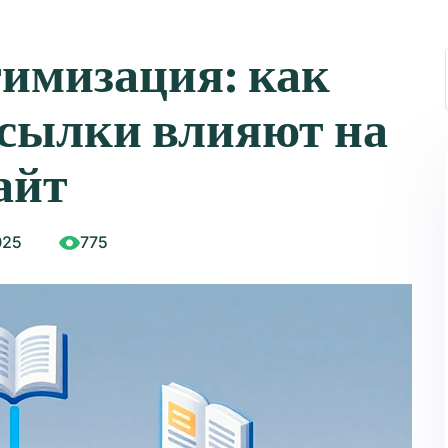
имизация: как
ссылки влияют на
айт
025
775