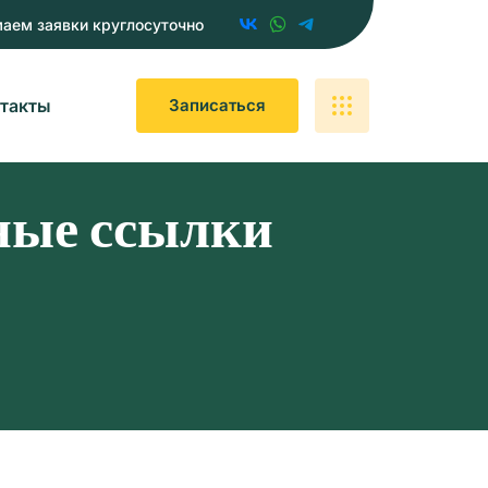
аем заявки круглосуточно
такты
З
А
П
И
С
А
Т
Ь
С
Я
ные ссылки